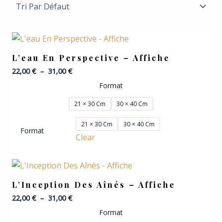
Plage
De
Prix :
L’eau En Perspective – Affiche
22,00 €
22,00
€
–
31,00
€
À
31,00 €
Format
21 × 30 Cm
30 × 40 Cm
21 × 30 Cm
30 × 40 Cm
Format
Clear
Plage
De
Prix :
L’Inception Des Aînés – Affiche
22,00 €
22,00
€
–
31,00
€
À
31,00 €
Format