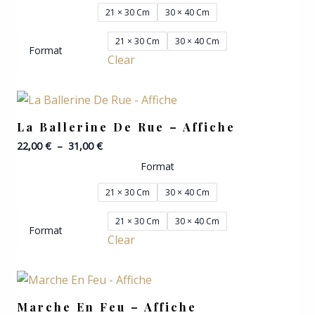
21 × 30 Cm
30 × 40 Cm
21 × 30 Cm
30 × 40 Cm
Format
Clear
Plage
De
Prix :
La Ballerine De Rue – Affiche
22,00 €
22,00
€
–
31,00
€
À
31,00 €
Format
21 × 30 Cm
30 × 40 Cm
21 × 30 Cm
30 × 40 Cm
Format
Clear
Plage
De
Prix :
Marche En Feu – Affiche
22,00 €