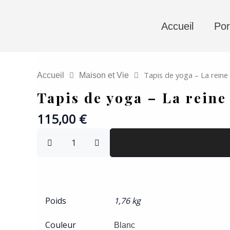
Aller
au
Accueil
Por
contenu
Tapis de yoga – La reine
Accueil
Maison et Vie
Tapis de yoga – La reine
115,00
€
quantité
de
Tapis
de
yoga
-
Poids
1,76 kg
La
reine
Couleur
apaisée
Blanc